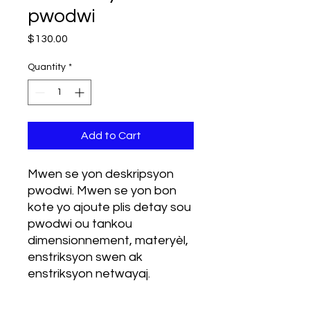
pwodwi
Price
$130.00
Quantity
*
Add to Cart
Mwen se yon deskripsyon 
pwodwi. Mwen se yon bon 
kote yo ajoute plis detay sou 
pwodwi ou tankou 
dimensionnement, materyèl, 
enstriksyon swen ak 
enstriksyon netwayaj.