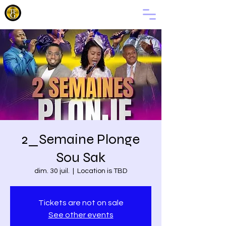
LA
FAMILLE
DE DIEU
2_Semaine Plonge
Sou Sak
dim. 30 juil.
  |  
Location is TBD
Tickets are not on sale
See other events