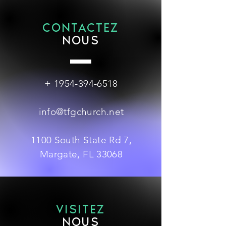
NOTRE BLOG
CONTACTEZ
NOUS
Aucun post publié
dans cette langue
+
1954-394-6518
actuellement
info@tfgchurch.net
Dès que de nouveaux posts seront
publiés, vous les verrez ici.
1100 South State Rd 7,
Margate, FL 33068
VISITEZ
NOUS