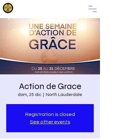
LA
FAMILIA
DE DIOS
Action de Grace
dom, 25 dic
  |  
North Lauderdale
Registration is closed
See other events